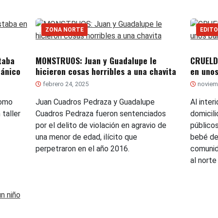
ZONA NORTE
EDITO
taba
MONSTRUOS: Juan y Guadalupe le
CRUELD
cánico
hicieron cosas horribles a una chavita
en unos
febrero 24, 2025
noviem
como
Juan Cuadros Pedraza y Guadalupe
Al inter
taller
Cuadros Pedraza fueron sentenciados
domicil
por el delito de violación en agravio de
público
una menor de edad, ilícito que
bebé de
perpetraron en el año 2016.
comunid
al norte