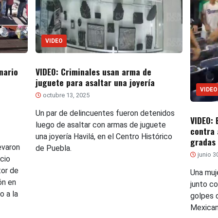
VIDEO
nario
VIDEO: Criminales usan arma de
juguete para asaltar una joyería
VIDEO
octubre 13, 2025
Un par de delincuentes fueron detenidos
VIDEO: 
luego de asaltar con armas de juguete
contra 
una joyería Havilá, en el Centro Histórico
gradas
evaron
de Puebla.
junio 3
cio
tor de
Una muj
ón en
junto c
o a la
golpes d
Mexican