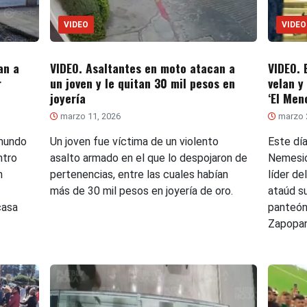
VIDEO
VIDEO
an a
VIDEO. Asaltantes en moto atacan a
VIDEO. 
r
un joven y le quitan 30 mil pesos en
velan y
joyería
‘El Men
marzo 11, 2026
marzo 
ymundo
Un joven fue víctima de un violento
Este día
ntro
asalto armado en el que lo despojaron de
Nemesio
n
pertenencias, entre las cuales habían
líder de
más de 30 mil pesos en joyería de oro.
ataúd s
casa
panteón
Zapopan