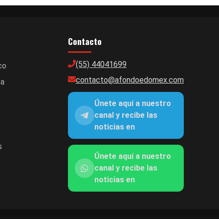
Contacto
(55) 44041699
co
contacto@afondoedomex.com
ca
Únete aquí a nuestro
canal y recibe las
noticias en
s
Únete aquí a nuestro
canal y recibe las
noticias en