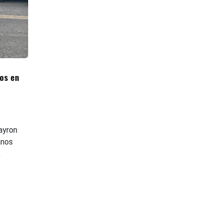
os en
ayron
anos
,