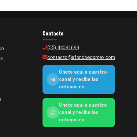
Contacto
(55) 44041699
co
contacto@afondoedomex.com
ca
Únete aquí a nuestro
canal y recibe las
noticias en
s
Únete aquí a nuestro
canal y recibe las
noticias en