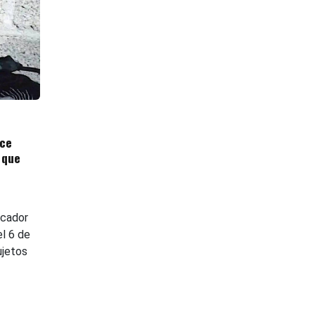
ace
 que
ecador
el 6 de
ujetos