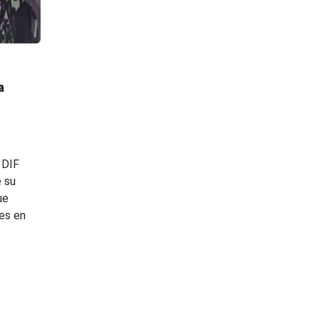
a
 DIF
 su
ue
es en