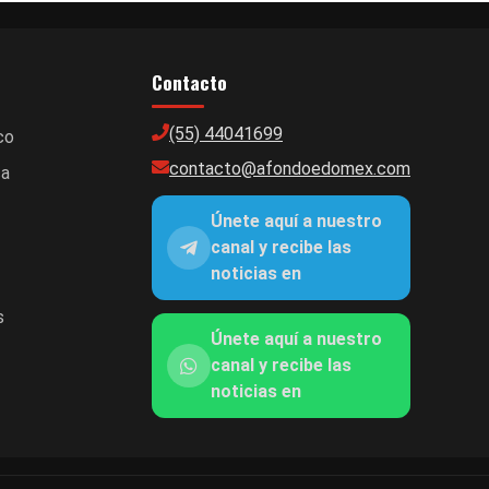
Contacto
(55) 44041699
co
contacto@afondoedomex.com
ca
Únete aquí a nuestro
canal y recibe las
noticias en
s
Únete aquí a nuestro
canal y recibe las
noticias en