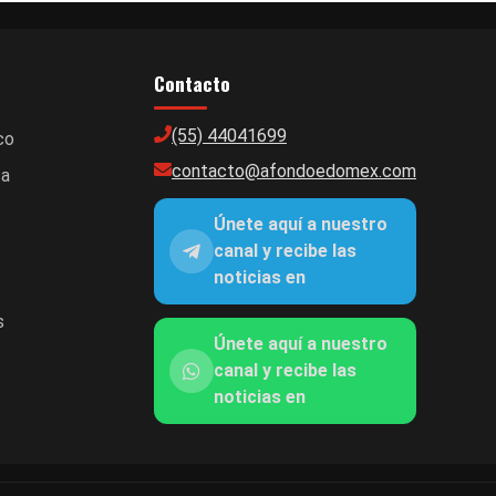
Contacto
(55) 44041699
co
contacto@afondoedomex.com
ca
Únete aquí a nuestro
canal y recibe las
noticias en
s
Únete aquí a nuestro
canal y recibe las
noticias en