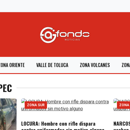
ZONA ORIENTE
VALLE DE TOLUCA
ZONA VOLCANES
ZON
PEC
ZONA SUR
ZONA
LOCURA: Hombre con rifle dispara
NARCOS
contra uniformados sin motivo alguno
usaban 