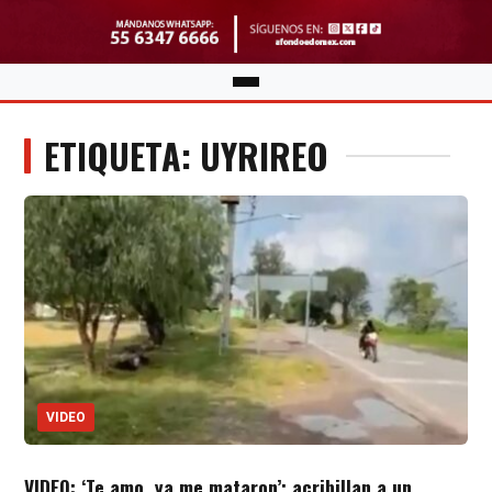
ETIQUETA: UYRIREO
VIDEO
VIDEO: ‘Te amo, ya me mataron’; acribillan a un