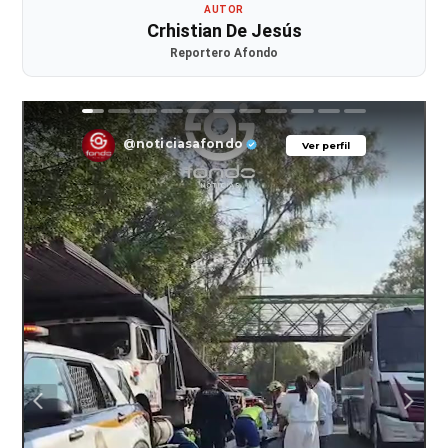
AUTOR
Crhistian De Jesús
Reportero Afondo
@noticiasafondo
Ver perfil
Ver perfil