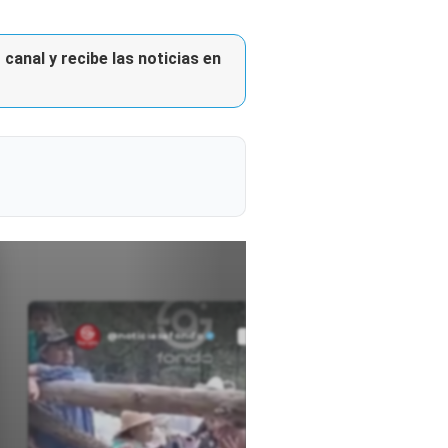
canal y recibe las noticias en
@noticiasafondo
Ver perfil
Ver perfil