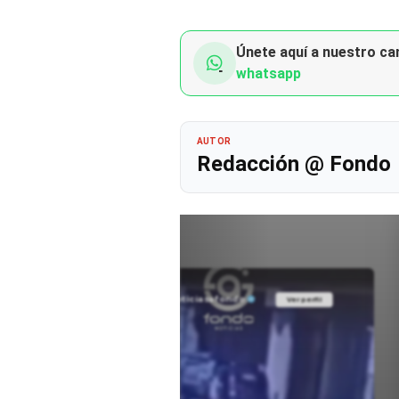
Únete aquí a nuestro can
whatsapp
AUTOR
Redacción @ Fondo
@noticiasafondo
Ver perfil
Ver perfil
fil
fil