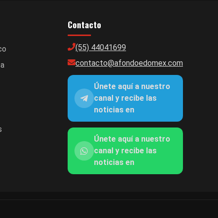
Contacto
(55) 44041699
co
contacto@afondoedomex.com
ca
Únete aquí a nuestro
canal y recibe las
noticias en
s
Únete aquí a nuestro
canal y recibe las
noticias en