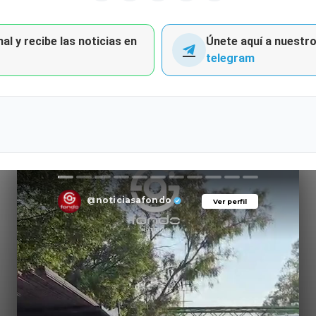
al y recibe las noticias en
Únete aquí a nuestro 
telegram
@noticiasafondo
Ver perfil
Ver perfil