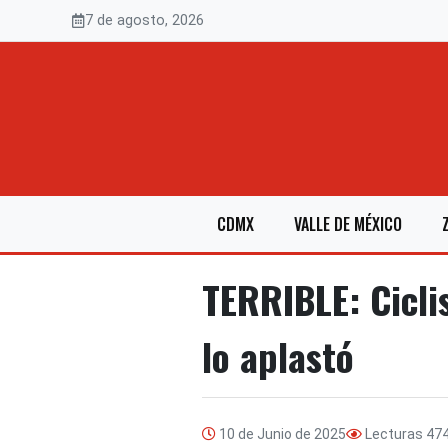
Saltar
7 de agosto, 2026
al
contenido
CDMX
VALLE DE MÉXICO
TERRIBLE: Cicli
lo aplastó
10 de Junio de 2025
Lecturas
47