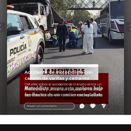
Accidente de motociclista con
camión de varillas y cemento
Detalles sobre el accidente de tránsito entre un
motociclista y un camión cargado de varillas y
cemento. Información relevante de seguridad
vial y recomendaciones para motociclistas.
Añadir un comentario ...