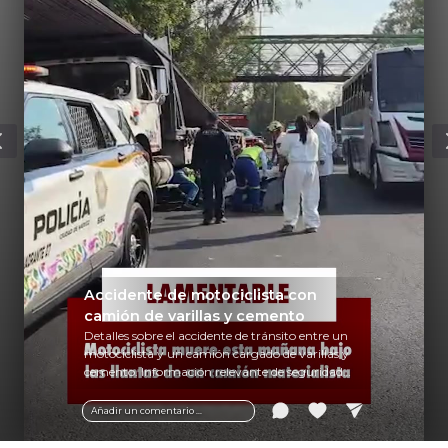
Accidente de motociclista con
camión de varillas y cemento
Detalles sobre el accidente de tránsito entre un
motociclista y un camión cargado de varillas y
cemento. Información relevante de seguridad
vial y recomendaciones para motociclistas.
Añadir un comentario ...