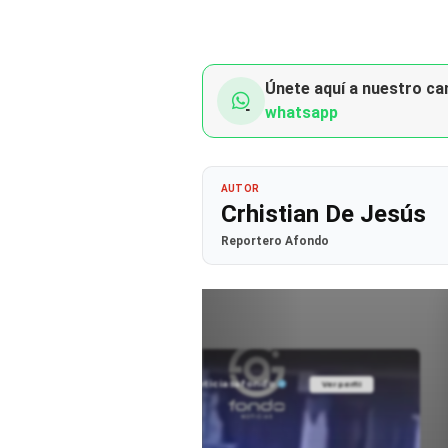
Únete aquí a nuestro can
whatsapp
AUTOR
Crhistian De Jesús
Reportero Afondo
@noticiasafondo
Ver perfil
Ver perfil
fil
fil