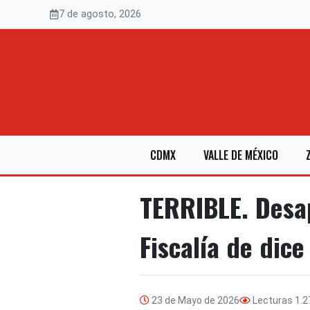
Saltar
7 de agosto, 2026
al
contenido
CDMX
VALLE DE MÉXICO
TERRIBLE. Desap
Fiscalía de dice
23 de Mayo de 2026
Lecturas
1.2