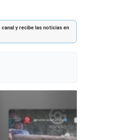
canal y recibe las noticias en
@noticiasafondo
Ver perfil
Ver perfil