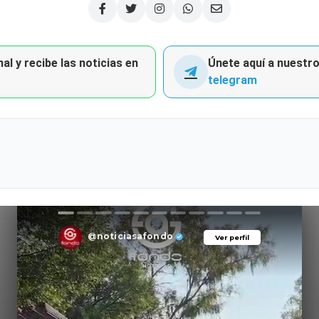
al y recibe las noticias en
Únete aquí a nuestro 
telegram
@noticiasafondo
Ver perfil
Ver perfil