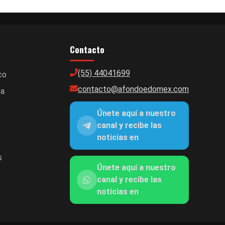
Contacto
(55) 44041699
co
contacto@afondoedomex.com
ca
Únete aquí a nuestro
canal y recibe las
noticias en
s
Únete aquí a nuestro
canal y recibe las
noticias en