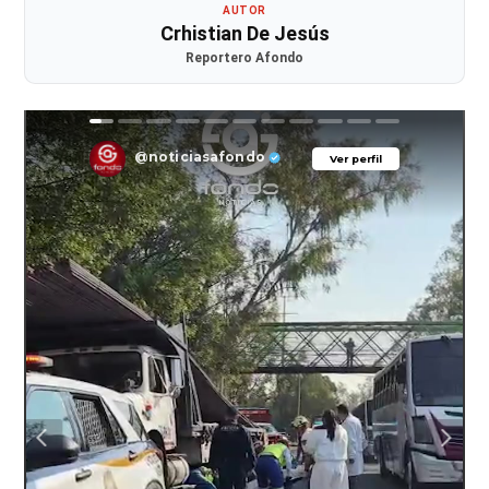
AUTOR
Crhistian De Jesús
Reportero Afondo
@noticiasafondo
Ver perfil
Ver perfil