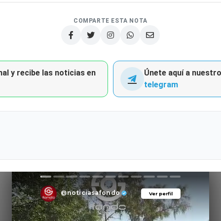
COMPARTE ESTA NOTA
al y recibe las noticias en
Únete aquí a nuestro 
telegram
@noticiasafondo
Ver perfil
Ver perfil