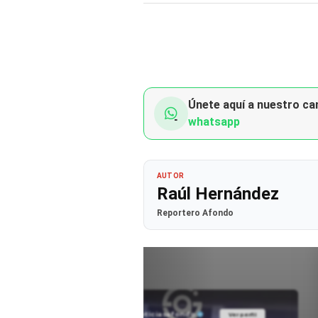
Únete aquí a nuestro can
whatsapp
AUTOR
Raúl Hernández
Reportero Afondo
@noticiasafondo
Ver perfil
Ver perfil