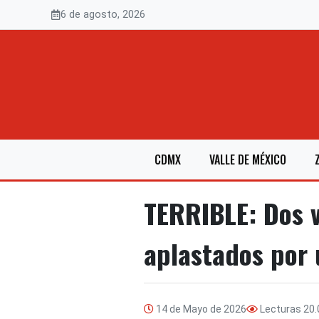
Saltar
6 de agosto, 2026
al
contenido
CDMX
VALLE DE MÉXICO
TERRIBLE: Dos 
aplastados por u
14 de Mayo de 2026
Lecturas
20.