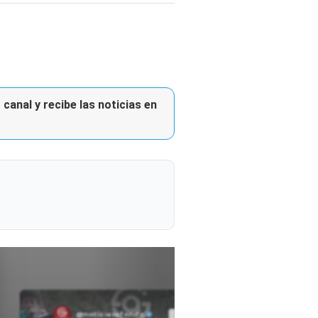
canal y recibe las noticias en
@noticiasafondo
Ver perfil
Ver perfil