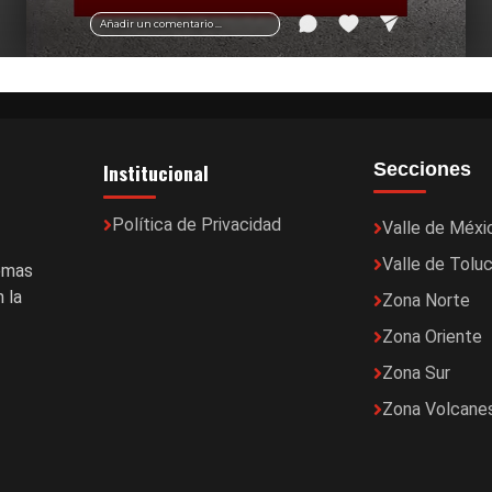
vial y recomendaciones para motociclistas.
Añadir un comentario ...
Institucional
Secciones
Política de Privacidad
Valle de Méxi
Valle de Tolu
temas
 la
Zona Norte
Zona Oriente
Zona Sur
Zona Volcane