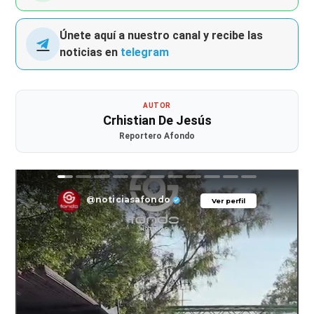
Únete aquí a nuestro canal y recibe las
noticias en
telegram
AUTOR
Crhistian De Jesús
Reportero Afondo
@noticiasafondo
Ver perfil
Ver perfil