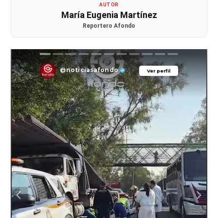
AUTOR
María Eugenia Martínez
Reportero Afondo
@noticiasafondo
Ver perfil
Ver perfil