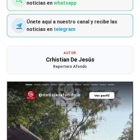
noticias en
whatsapp
Únete aquí a nuestro canal y recibe las
noticias en
telegram
AUTOR
Crhistian De Jesús
Reportero Afondo
@noticiasafondo
Ver perfil
Ver perfil