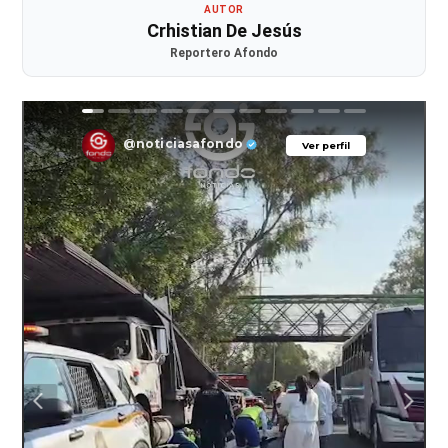
AUTOR
Crhistian De Jesús
Reportero Afondo
@noticiasafondo
Ver perfil
Ver perfil