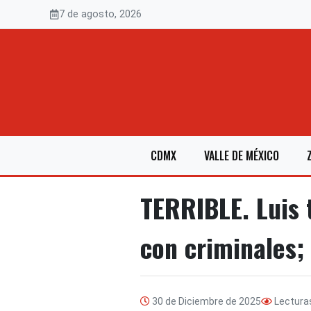
Saltar
7 de agosto, 2026
al
contenido
CDMX
VALLE DE MÉXICO
TERRIBLE. Luis 
con criminales;
30 de Diciembre de 2025
Lectura