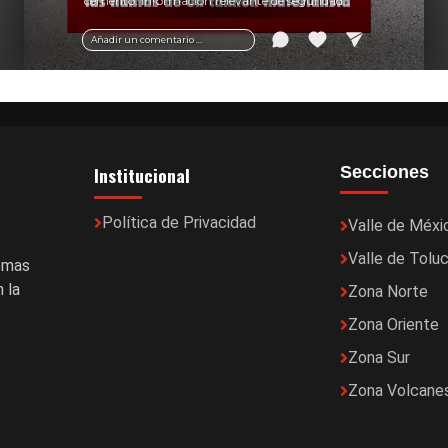
cemento. Información relevante de seguridad
vial y recomendaciones para motociclistas.
Añadir un comentario ...
Institucional
Secciones
Política de Privacidad
Valle de Méxi
Valle de Tolu
temas
 la
Zona Norte
Zona Oriente
Zona Sur
Zona Volcane