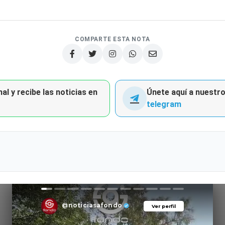
COMPARTE ESTA NOTA
al y recibe las noticias en
Únete aquí a nuestro 
telegram
@noticiasafondo
Ver perfil
Ver perfil