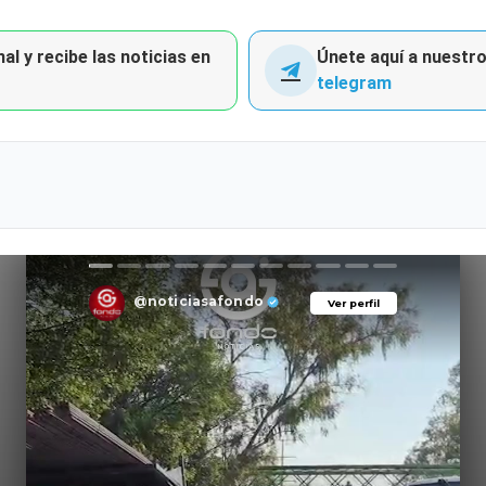
al y recibe las noticias en
Únete aquí a nuestro 
telegram
@noticiasafondo
Ver perfil
Ver perfil