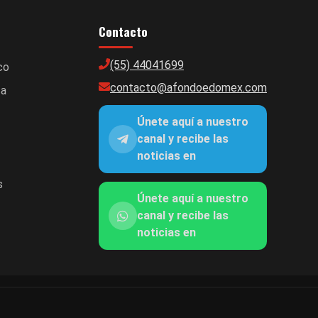
Contacto
(55) 44041699
co
contacto@afondoedomex.com
ca
Únete aquí a nuestro
canal y recibe las
noticias en
s
Únete aquí a nuestro
canal y recibe las
noticias en