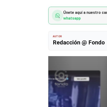
Únete aquí a nuestro can
whatsapp
AUTOR
Redacción @ Fondo
@noticiasafondo
Ver perfil
Ver perfil
fil
fil