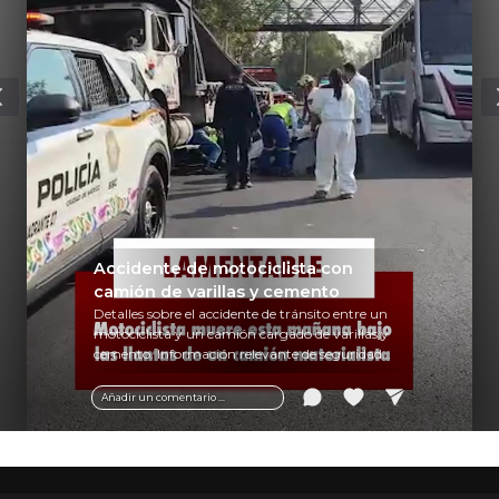
Accidente de motociclista con
camión de varillas y cemento
Detalles sobre el accidente de tránsito entre un
motociclista y un camión cargado de varillas y
cemento. Información relevante de seguridad
vial y recomendaciones para motociclistas.
Añadir un comentario ...