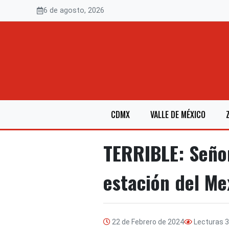
Saltar
6 de agosto, 2026
al
contenido
CDMX
VALLE DE MÉXICO
TERRIBLE: Seño
estación del Me
22 de Febrero de 2024
Lecturas
3