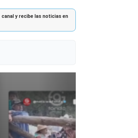
canal y recibe las noticias en
@noticiasafondo
Ver perfil
Ver perfil