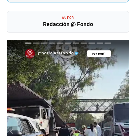
AUTOR
Redacción @ Fondo
@noticiasafondo
Ver perfil
Ver perfil