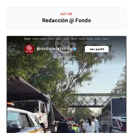
AUTOR
Redacción @ Fondo
@noticiasafondo
Ver perfil
Ver perfil