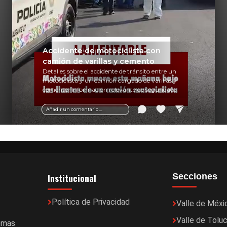
Accidente de motociclista con
camión de varillas y cemento
Detalles sobre el accidente de tránsito entre un
motociclista y un camión cargado de varillas y
cemento. Información relevante de seguridad
vial y recomendaciones para motociclistas.
Añadir un comentario ...
Institucional
Secciones
Política de Privacidad
Valle de Méxi
Valle de Tolu
temas