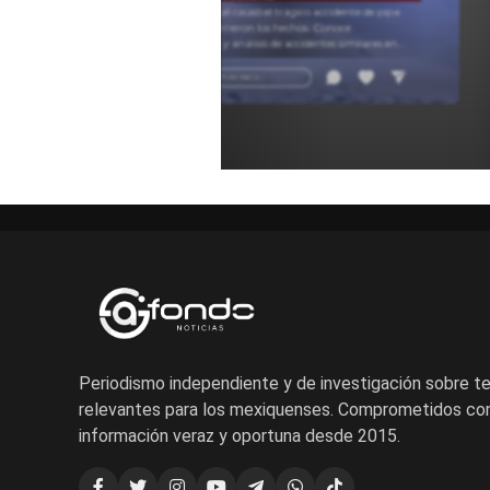
Descubre qué causó el trágico accidente de pipa
y cómo ocurrieron los hechos. Conoce
testimonios y análisis de accidentes similares en
carretera para entender estos sucesos.
Añadir un comentario ...
Periodismo independiente y de investigación sobre 
relevantes para los mexiquenses. Comprometidos con
información veraz y oportuna desde 2015.