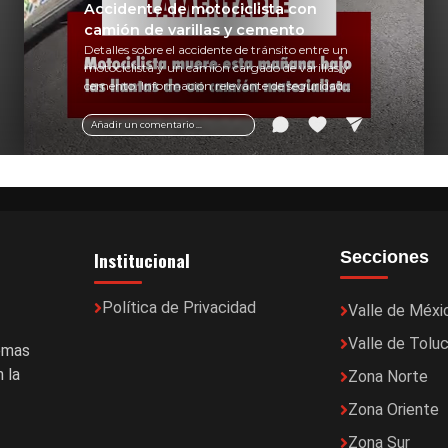
Accidente de motociclista con
camión de varillas y cemento
Detalles sobre el accidente de tránsito entre un
motociclista y un camión cargado de varillas y
cemento. Información relevante de seguridad
vial y recomendaciones para motociclistas.
Añadir un comentario ...
Institucional
Secciones
Política de Privacidad
Valle de Méxi
Valle de Tolu
temas
 la
Zona Norte
Zona Oriente
Zona Sur