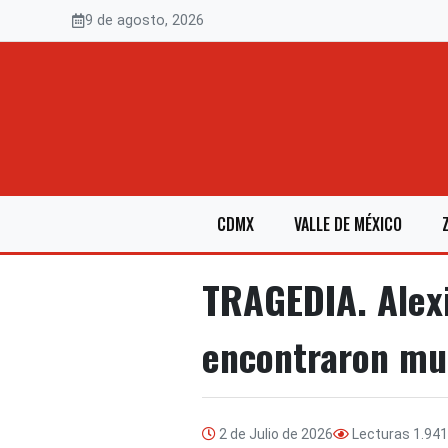
Saltar
9 de agosto, 2026
al
contenido
CDMX
VALLE DE MÉXICO
TRAGEDIA. Alexis
encontraron mu
2 de Julio de 2026
Lecturas
1.941