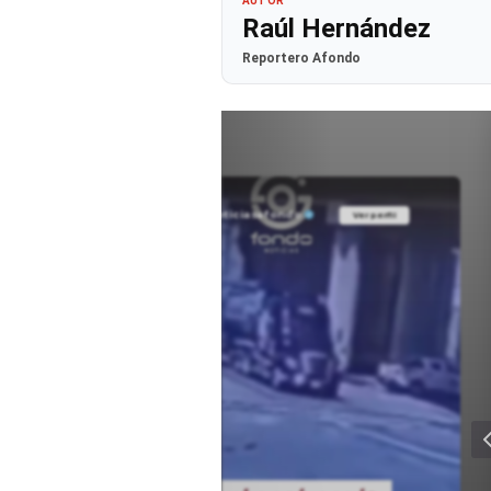
AUTOR
Raúl Hernández
Reportero Afondo
@noticiasafondo
Ver perfil
Ver perfil
fil
fil