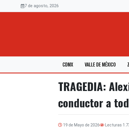
Saltar
7 de agosto, 2026
al
contenido
CDMX
VALLE DE MÉXICO
TRAGEDIA: Alexi
conductor a tod
19 de Mayo de 2026
Lecturas
1.7