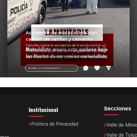
Accidente de motociclista con
camión de varillas y cemento
Detalles sobre el accidente de tránsito entre un
motociclista y un camión cargado de varillas y
cemento. Información relevante de seguridad
vial y recomendaciones para motociclistas.
Añadir un comentario ...
Institucional
Secciones
Política de Privacidad
Valle de Méxi
Valle de Tolu