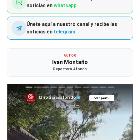
noticias en
whatsapp
Únete aquí a nuestro canal y recibe las
noticias en
telegram
AUTOR
Ivan Montaño
Reportero Afondo
@noticiasafondo
Ver perfil
Ver perfil