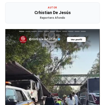
AUTOR
Crhistian De Jesús
Reportero Afondo
@noticiasafondo
Ver perfil
Ver perfil