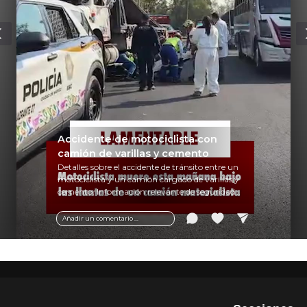
Accidente de motociclista con
camión de varillas y cemento
Detalles sobre el accidente de tránsito entre un
motociclista y un camión cargado de varillas y
cemento. Información relevante de seguridad
vial y recomendaciones para motociclistas.
Añadir un comentario ...