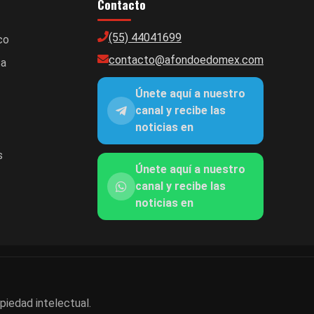
Contacto
(55) 44041699
co
contacto@afondoedomex.com
ca
Únete aquí a nuestro
canal y recibe las
noticias en
s
Únete aquí a nuestro
canal y recibe las
noticias en
piedad intelectual.