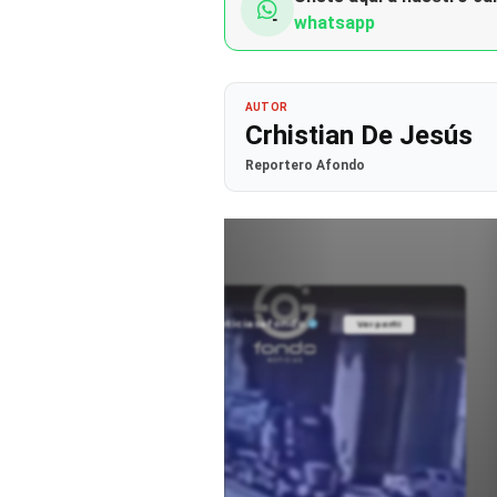
whatsapp
AUTOR
Crhistian De Jesús
Reportero Afondo
@noticiasafondo
Ver perfil
Ver perfil
fil
fil