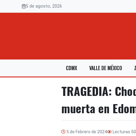
Saltar
5 de agosto, 2026
al
contenido
CDMX
VALLE DE MÉXICO
TRAGEDIA: Choqu
muerta en Edo
5 de Febrero de 2024
Lecturas
50