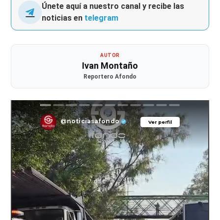
Únete aquí a nuestro canal y recibe las
noticias en
telegram
AUTOR
Ivan Montaño
Reportero Afondo
@noticiasafondo
Ver perfil
Ver perfil