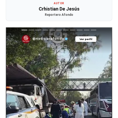
AUTOR
Crhistian De Jesús
Reportero Afondo
@noticiasafondo
Ver perfil
Ver perfil