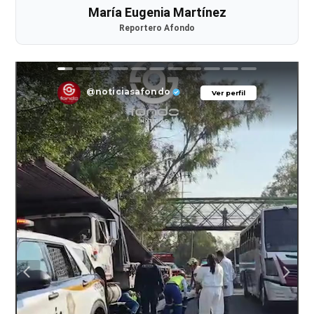
María Eugenia Martínez
Reportero Afondo
@noticiasafondo
Ver perfil
Ver perfil