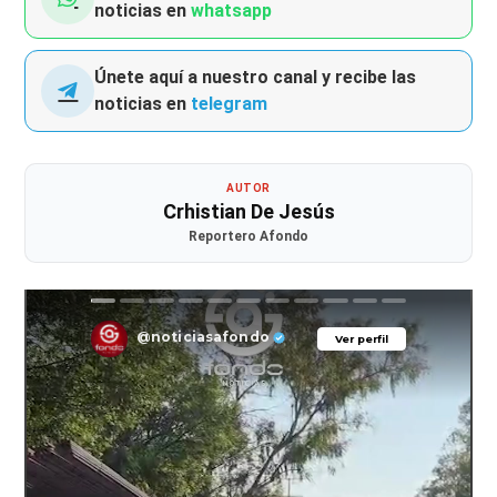
noticias en
whatsapp
Únete aquí a nuestro canal y recibe las
noticias en
telegram
AUTOR
Crhistian De Jesús
Reportero Afondo
@noticiasafondo
Ver perfil
Ver perfil