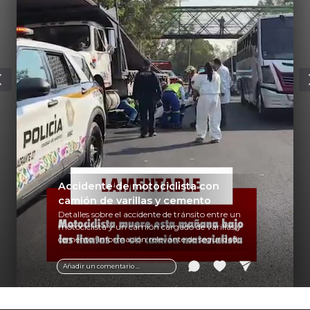
Accidente de motociclista con
camión de varillas y cemento
Detalles sobre el accidente de tránsito entre un
motociclista y un camión cargado de varillas y
cemento. Información relevante de seguridad
vial y recomendaciones para motociclistas.
Añadir un comentario ...