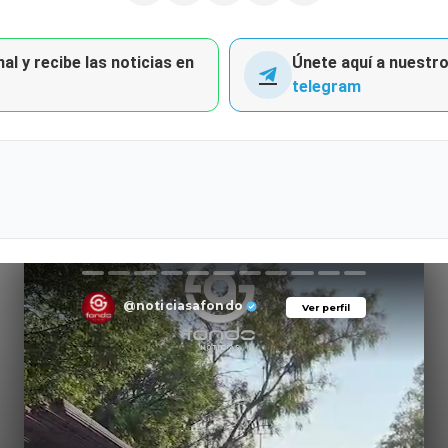
al y recibe las noticias en
Únete aquí a nuestro 
telegram
@noticiasafondo
Ver perfil
Ver perfil