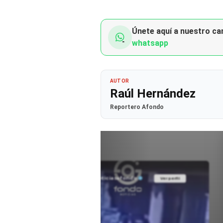
Únete aquí a nuestro can
whatsapp
AUTOR
Raúl Hernández
Reportero Afondo
@noticiasafondo
Ver perfil
Ver perfil
fil
fil