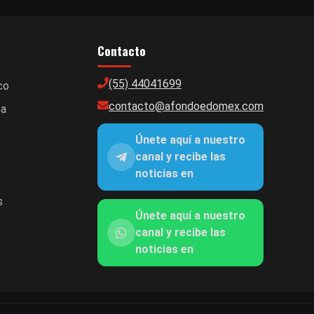
Contacto
(55) 44041699
co
contacto@afondoedomex.com
ca
Únete aquí a nuestro
canal y recibe las
noticias en
s
Únete aquí a nuestro
canal y recibe las
noticias en