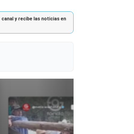
canal y recibe las noticias en
@noticiasafondo
Ver perfil
Ver perfil