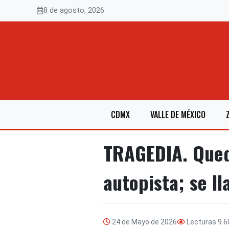
Saltar
8 de agosto, 2026
al
contenido
CDMX
VALLE DE MÉXICO
TRAGEDIA. Qued
autopista; se l
24 de Mayo de 2026
Lecturas
9.6