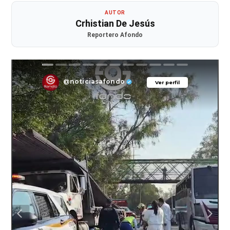
AUTOR
Crhistian De Jesús
Reportero Afondo
@noticiasafondo
Ver perfil
Ver perfil