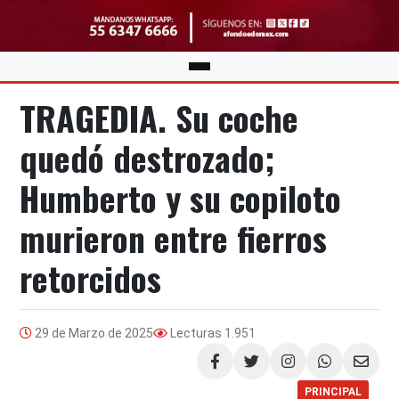
TRAGEDIA. Su coche
quedó destrozado;
Humberto y su copiloto
murieron entre fierros
retorcidos
29 de Marzo de 2025
Lecturas
1.951
Compartir
PRINCIPAL