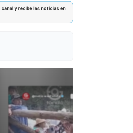
canal y recibe las noticias en
@noticiasafondo
Ver perfil
Ver perfil