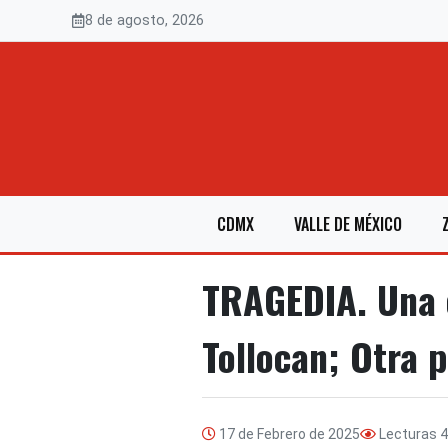
Saltar
8 de agosto, 2026
al
contenido
CDMX
VALLE DE MÉXICO
TRAGEDIA. Una c
Tollocan; Otra 
17 de Febrero de 2025
Lecturas
4