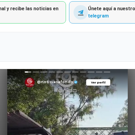
al y recibe las noticias en
Únete aquí a nuestro 
telegram
@noticiasafondo
Ver perfil
Ver perfil