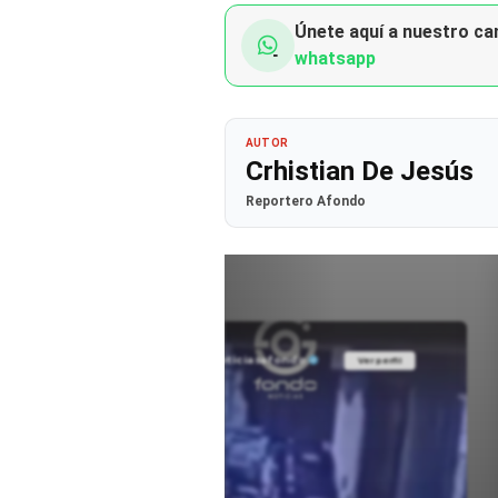
Únete aquí a nuestro can
whatsapp
AUTOR
Crhistian De Jesús
Reportero Afondo
@noticiasafondo
Ver perfil
Ver perfil
fil
fil