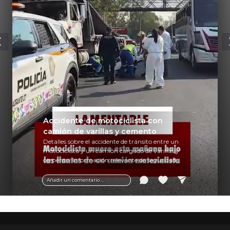
Accidente de motociclista con
camión de varillas y cemento
Detalles sobre el accidente de tránsito entre un
motociclista y un camión cargado de varillas y
cemento. Información relevante de seguridad
vial y recomendaciones para motociclistas.
Añadir un comentario ...