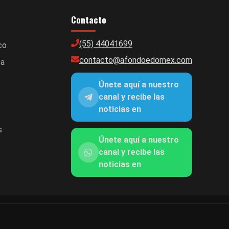
Contacto
(55) 44041699
co
contacto@afondoedomex.com
ca
Únete aquí a nuestro
canal y recibe las
noticias en
s
Únete aquí a nuestro
canal y recibe las
noticias en