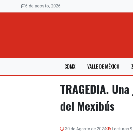
Saltar
6 de agosto, 2026
al
contenido
CDMX
VALLE DE MÉXICO
TRAGEDIA. Una j
del Mexibús
30 de Agosto de 2024
Lecturas
9