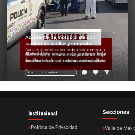
Accidente de motociclista con
camión de varillas y cemento
Detalles sobre el accidente de tránsito entre un
motociclista y un camión cargado de varillas y
cemento. Información relevante de seguridad
vial y recomendaciones para motociclistas.
Añadir un comentario ...
Institucional
Secciones
Política de Privacidad
Valle de Méxi