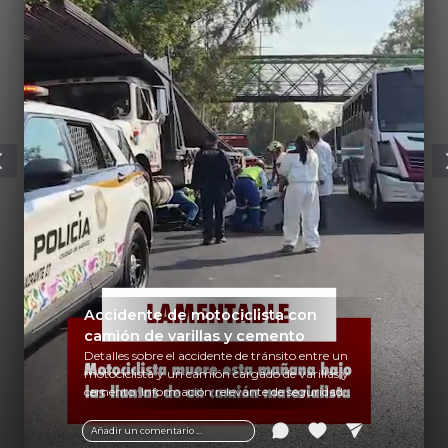
Accidente de motociclista con
camión de varillas y cemento
Detalles sobre el accidente de tránsito entre un
motociclista y un camión cargado de varillas y
cemento. Información relevante de seguridad
vial y recomendaciones para motociclistas.
Añadir un comentario ...