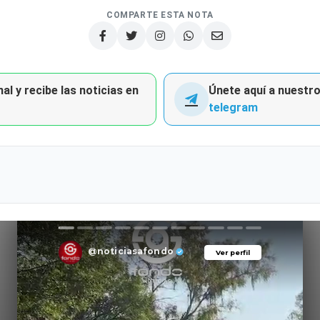
COMPARTE ESTA NOTA
al y recibe las noticias en
Únete aquí a nuestro 
telegram
@noticiasafondo
Ver perfil
Ver perfil