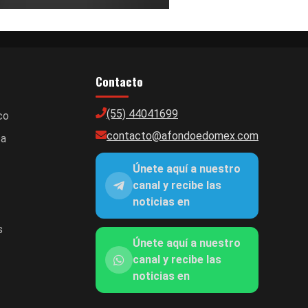
Contacto
(55) 44041699
co
contacto@afondoedomex.com
ca
Únete aquí a nuestro
canal y recibe las
noticias en
s
Únete aquí a nuestro
canal y recibe las
noticias en