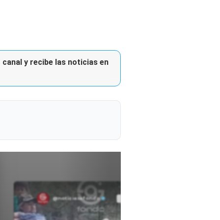
canal y recibe las noticias en
@noticiasafondo
Ver perfil
Ver perfil