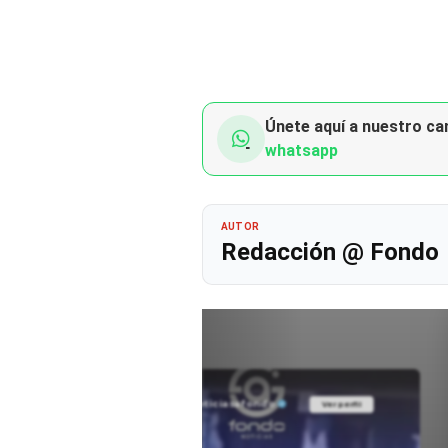
Únete aquí a nuestro can
whatsapp
AUTOR
Redacción @ Fondo
@noticiasafondo
Ver perfil
Ver perfil