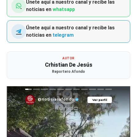
Únete aquí a nuestro canal y recibe las
noticias en
whatsapp
Únete aquí a nuestro canal y recibe las
noticias en
telegram
AUTOR
Crhistian De Jesús
Reportero Afondo
@noticiasafondo
Ver perfil
Ver perfil