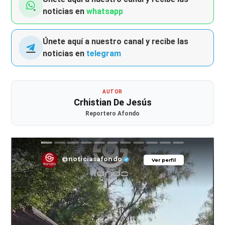
noticias en
whatsapp
Únete aquí a nuestro canal y recibe las
noticias en
telegram
AUTOR
Crhistian De Jesús
Reportero Afondo
@noticiasafondo
Ver perfil
Ver perfil