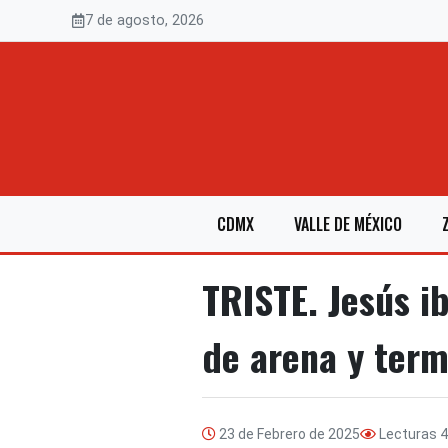
Saltar
7 de agosto, 2026
al
contenido
CDMX
VALLE DE MÉXICO
TRISTE. Jesús i
de arena y ter
23 de Febrero de 2025
Lecturas
4