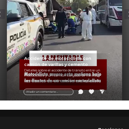
Accidente de motociclista con
camión de varillas y cemento
Detalles sobre el accidente de tránsito entre un
motociclista y un camión cargado de varillas y
cemento. Información relevante de seguridad
vial y recomendaciones para motociclistas.
Añadir un comentario ...