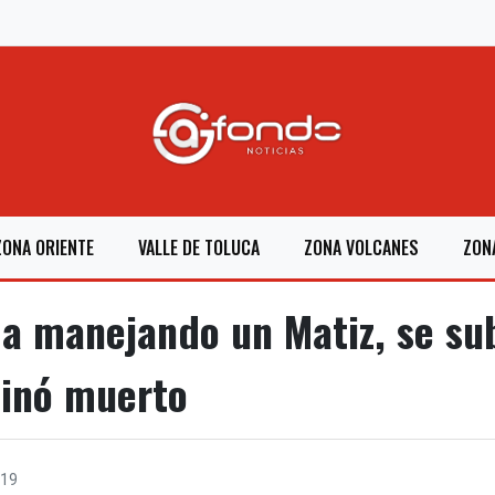
ZONA ORIENTE
VALLE DE TOLUCA
ZONA VOLCANES
ZON
ba manejando un Matiz, se su
minó muerto
19