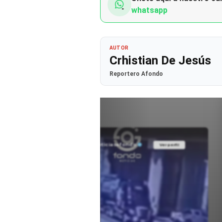
whatsapp
AUTOR
Crhistian De Jesús
Reportero Afondo
@noticiasafondo
Ver perfil
Ver perfil
fil
fil