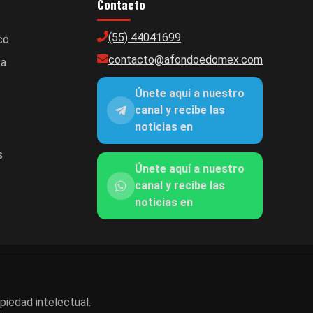
Contacto
(55) 44041699
co
contacto@afondoedomex.com
ca
Únete aquí a nuestro
canal y recibe las
noticias en
s
Únete aquí a nuestro
canal y recibe las
noticias en
piedad intelectual.