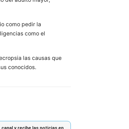
io como pedir la
iligencias como el
necropsia las causas que
sus conocidos.
canal y recibe las noticias en