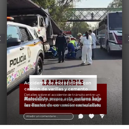
Accidente de motociclista con
camión de varillas y cemento
Detalles sobre el accidente de tránsito entre un
motociclista y un camión cargado de varillas y
cemento. Información relevante de seguridad
vial y recomendaciones para motociclistas.
Añadir un comentario ...