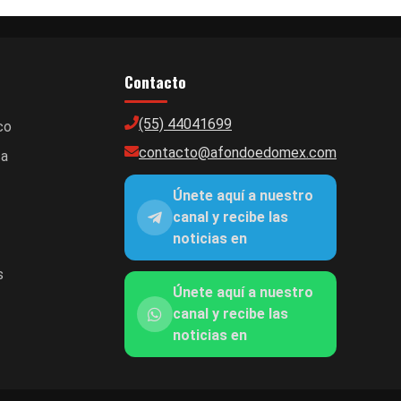
Contacto
(55) 44041699
co
contacto@afondoedomex.com
ca
Únete aquí a nuestro
canal y recibe las
noticias en
s
Únete aquí a nuestro
canal y recibe las
noticias en