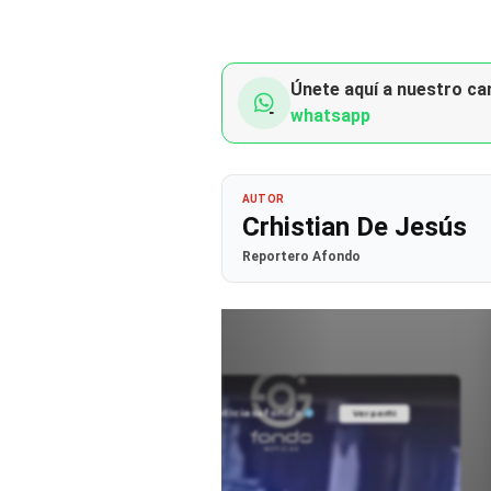
Únete aquí a nuestro can
whatsapp
AUTOR
Crhistian De Jesús
Reportero Afondo
@noticiasafondo
Ver perfil
Ver perfil
fil
fil