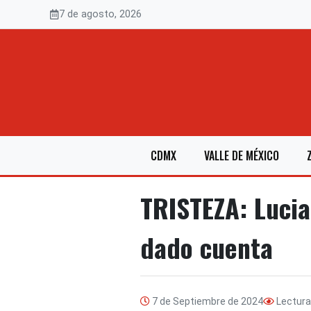
Saltar
7 de agosto, 2026
al
contenido
CDMX
VALLE DE MÉXICO
TRISTEZA: Lucia
dado cuenta
7 de Septiembre de 2024
Lectur