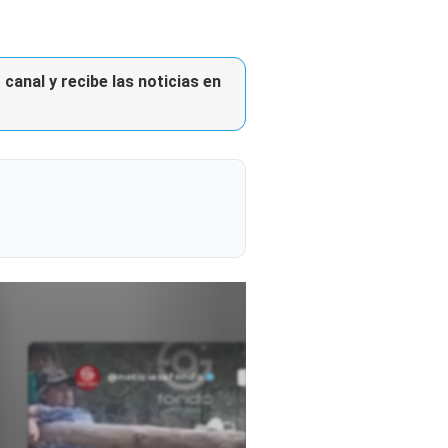
canal y recibe las noticias en
@noticiasafondo
Ver perfil
Ver perfil