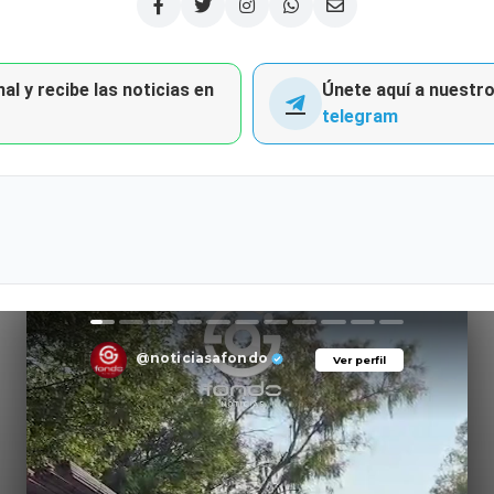
al y recibe las noticias en
Únete aquí a nuestro 
telegram
@noticiasafondo
Ver perfil
Ver perfil