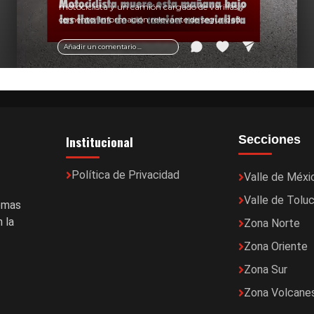
motociclista y un camión cargado de varillas y
cemento. Información relevante de seguridad
vial y recomendaciones para motociclistas.
Añadir un comentario ...
Institucional
Secciones
Política de Privacidad
Valle de Méxi
Valle de Tolu
temas
 la
Zona Norte
Zona Oriente
Zona Sur
Zona Volcane