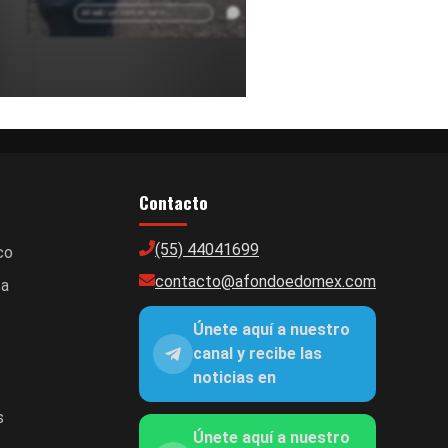
Edomex.
Añadir un comentario ...
Contacto
(55) 44041699
co
contacto@afondoedomex.com
ca
Únete aquí a nuestro
canal y recibe las
noticias en
s
Únete aquí a nuestro