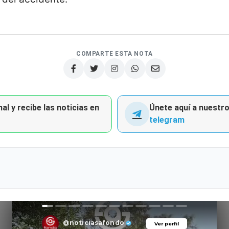
COMPARTE ESTA NOTA
al y recibe las noticias en
Únete aquí a nuestro 
telegram
@noticiasafondo
Ver perfil
Ver perfil