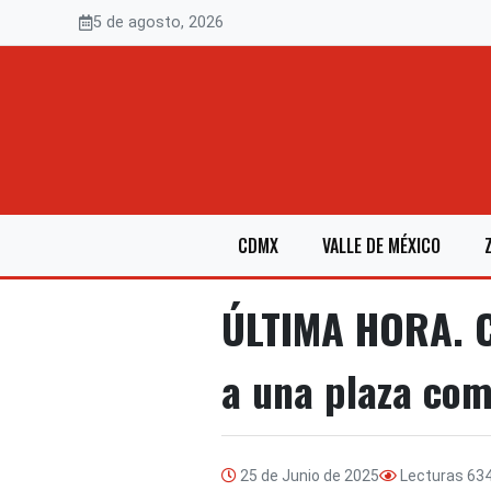
Saltar
5 de agosto, 2026
al
contenido
CDMX
VALLE DE MÉXICO
ÚLTIMA HORA. C
a una plaza com
25 de Junio de 2025
Lecturas
63