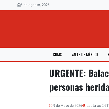
Saltar
6 de agosto, 2026
al
contenido
CDMX
VALLE DE MÉXICO
URGENTE: Balace
personas herid
9 de Mayo de 2026
Lecturas
2.61