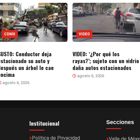
CDMX
VIDEO
SUSTO: Conductor deja
VIDEO: ‘¿Por qué los
estacionado su auto y
rayas?’; sujeto con un vidrio
después un árbol le cae
daña autos estacionados
encima
agosto 6, 2026
agosto 6, 2026
Institucional
Secciones
Política de Privacidad
Valle de Méxi