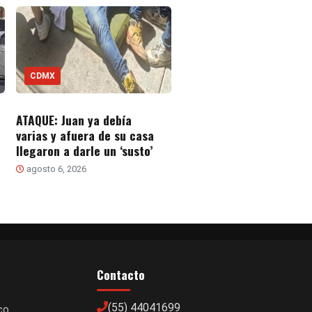
CDMX
ATAQUE: Juan ya debía
varias y afuera de su casa
llegaron a darle un ‘susto’
agosto 6, 2026
Contacto
(55) 44041699
co