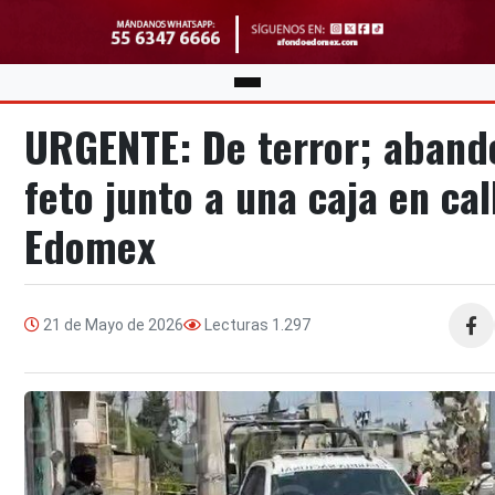
URGENTE: De terror; aband
feto junto a una caja en cal
Edomex
21 de Mayo de 2026
Lecturas
1.297
Compa