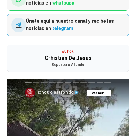
noticias en
whatsapp
Únete aquí a nuestro canal y recibe las
noticias en
telegram
AUTOR
Crhistian De Jesús
Reportero Afondo
@noticiasafondo
Ver perfil
Ver perfil