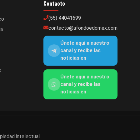
Contacto
(55) 44041699
co
contacto@afondoedomex.com
ca
Únete aquí a nuestro
canal y recibe las
noticias en
s
Únete aquí a nuestro
canal y recibe las
noticias en
piedad intelectual.