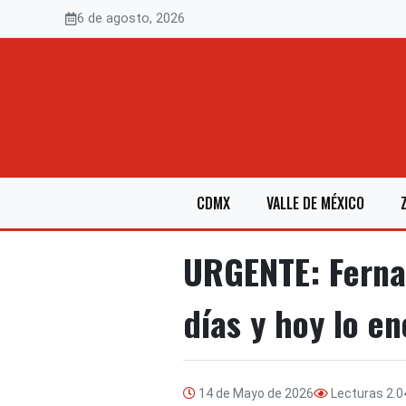
Saltar
6 de agosto, 2026
al
contenido
CDMX
VALLE DE MÉXICO
URGENTE: Ferna
días y hoy lo e
14 de Mayo de 2026
Lecturas
2.0