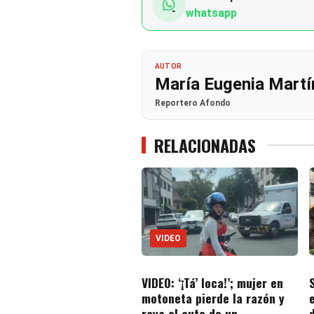
whatsapp
AUTOR
María Eugenia Martí
Reportero Afondo
RELACIONADAS
VIDEO
VIDEO: ‘¡Tá’ loca!’; mujer en
motoneta pierde la razón y
raya el auto de un