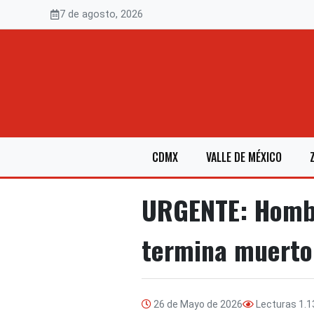
Saltar
7 de agosto, 2026
al
contenido
CDMX
VALLE DE MÉXICO
URGENTE: Hombr
termina muerto
26 de Mayo de 2026
Lecturas
1.1