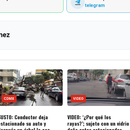
telegram
nez
CDMX
VIDEO
SUSTO: Conductor deja
VIDEO: ‘¿Por qué los
estacionado su auto y
rayas?’; sujeto con un vidrio
después un árbol le cae
daña autos estacionados