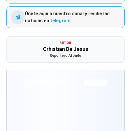
Únete aquí a nuestro canal y recibe las
noticias en
telegram
AUTOR
Crhistian De Jesús
Reportero Afondo
@noticiasafondo
Ver perfil
Ver perfil