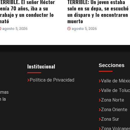
TERRIBLE. El señor Héctor
TERRIBLE: Un joven estaba
tenía 70 años, iba a su
solo en su depa, se escuchó
trabajo y un conductor lo
un disparo y lo encontraron
mató
muerto
agosto 5, 2026
agosto 5, 2026
Institucional
Secciones
Política de Privacidad
Valle de Méxi
Valle de Tolu
temas
 la
Zona Norte
Zona Oriente
Zona Sur
Zona Volcane