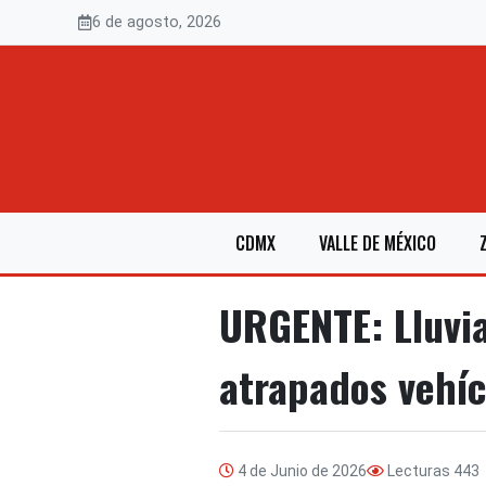
Saltar
6 de agosto, 2026
al
contenido
CDMX
VALLE DE MÉXICO
URGENTE: Lluvia
atrapados vehíc
4 de Junio de 2026
Lecturas
443