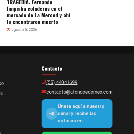
TRAGEDIA. Fernando
limpiaba coladeras en el
mercado de La Merced y ahí
lo encontraron muerto
agosto 5, 2026
Contacto
(55) 44041699
co
contacto@afondoedomex.com
ca
Únete aquí a nuestro
canal y recibe las
noticias en
s