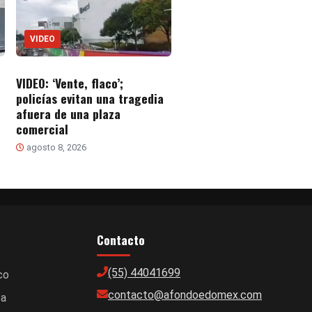
VIDEO
VIDEO: ‘Vente, flaco’;
policías evitan una tragedia
afuera de una plaza
comercial
agosto 8, 2026
Contacto
(55) 44041699
co
contacto@afondoedomex.com
ca