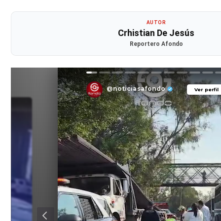
AUTOR
Crhistian De Jesús
Reportero Afondo
@noticiasafondo
Ver perfil
Ver perfil
il
il