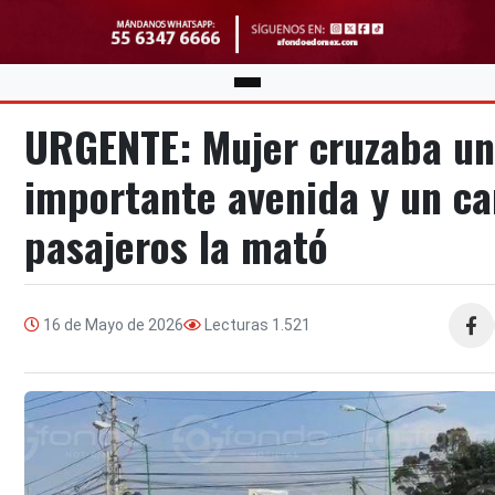
URGENTE: Mujer cruzaba u
importante avenida y un c
pasajeros la mató
16 de Mayo de 2026
Lecturas
1.521
Compa